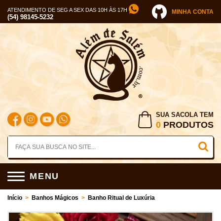
ATENDIMENTO DE SEG A SEX DAS 10H ÀS 17H
MINHA CONTA
(54) 98145-5232
SUA SACOLA TEM
0
PRODUTOS
MENU
Início
>
Banhos Mágicos
>
Banho Ritual de Luxúria