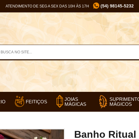
(54) 98145-5232
ATENDIMENTO DE SEG A SEX DAS 10H ÀS 17H
SUPRIMENT
JOIAS
IO
FEITIÇOS
MÁGICOS
MÁGICAS
Banho Ritual