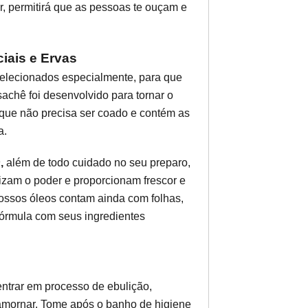
er, permitirá que as pessoas te ouçam e
iais e Ervas
selecionados especialmente, para que
sachê foi desenvolvido para tornar o
z que não precisa ser coado e contém as
a.
h
,
além de todo cuidado no seu preparo,
lizam o poder e proporcionam frescor e
ossos óleos contam ainda com folhas,
 fórmula com seus ingredientes
entrar em processo de ebulição,
 amornar. Tome após o banho de higiene