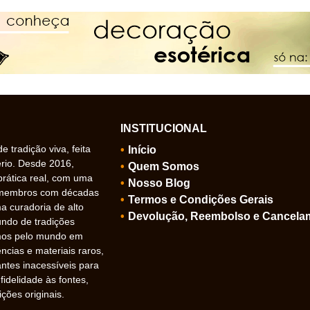
INSTITUCIONAL
 tradição viva, feita
Início
ério. Desde 2016,
Quem Somos
prática real, com uma
Nosso Blog
 membros com décadas
Termos e Condições Gerais
 curadoria de alto
Devolução, Reembolso e Cancela
undo de tradições
amos pelo mundo em
ncias e materiais raros,
ntes inacessíveis para
idelidade às fontes,
ições originais.