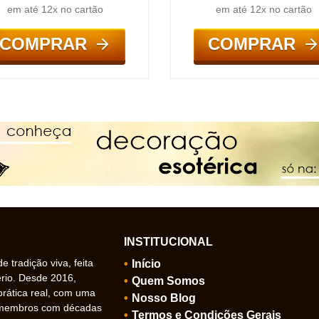
em até 12x no cartão
em até 12x no cartão
COMPRAR
COMPRAR
INSTITUCIONAL
 tradição viva, feita
Início
ério. Desde 2016,
Quem Somos
prática real, com uma
Nosso Blog
 membros com décadas
Termos e Condições Gerais