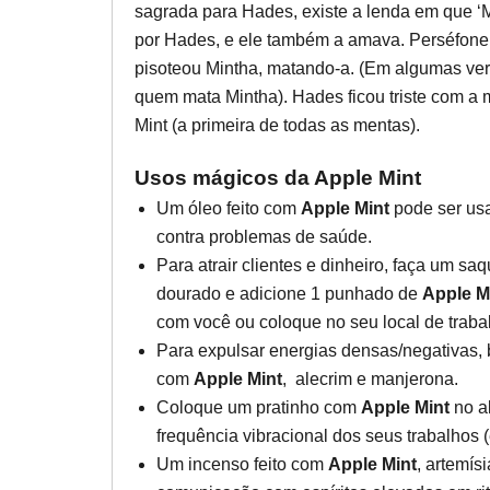
sagrada para Hades, existe a lenda em que ‘
por Hades, e ele também a amava. Perséfone
pisoteou Mintha, matando-a. (Em algumas ve
quem mata Mintha). Hades ficou triste com a 
Mint (a primeira de todas as mentas).
Usos mágicos da Apple Mint
Um óleo feito com
Apple Mint
pode ser usa
contra problemas de saúde.
Para atrair clientes e dinheiro, faça um s
dourado e adicione 1 punhado de
Apple M
com você ou coloque no seu local de traba
Para expulsar energias densas/negativas, b
com
Apple Mint
, alecrim e manjerona.
Coloque um pratinho com
Apple Mint
no al
frequência vibracional dos seus trabalhos (é
Um incenso feito com
Apple Mint
, artemís