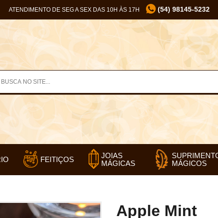
(54) 98145-5232
ATENDIMENTO DE SEG A SEX DAS 10H ÀS 17H
SUPRIMENT
JOIAS
IO
FEITIÇOS
MÁGICOS
MÁGICAS
Apple Mint