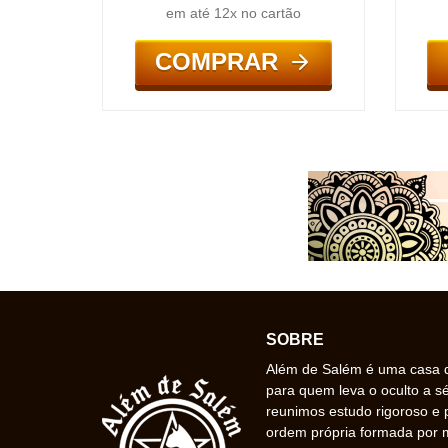
em até 12x no cartão
COMPRAR
SOBRE
Além de Salém é uma casa de
para quem leva o oculto a s
reunimos estudo rigoroso e 
ordem própria formada por