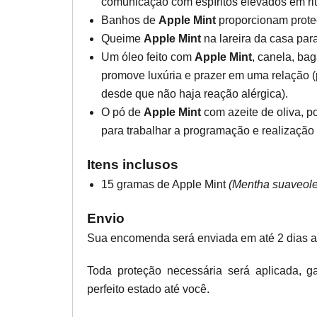
comunicação com espíritos elevados em rit
Banhos de
Apple Mint
proporcionam prote
Queime
Apple Mint
na lareira da casa para 
Um óleo feito com
Apple Mint
, canela, ba
promove luxúria e prazer em uma relação 
desde que não haja reação alérgica).
O pó de
Apple Mint
com azeite de oliva, p
para trabalhar a programação e realização
Itens inclusos
15 gramas de Apple Mint
(Mentha suaveol
Envio
Sua encomenda será enviada em até 2 dias 
Toda proteção necessária será aplicada, 
perfeito estado até você.