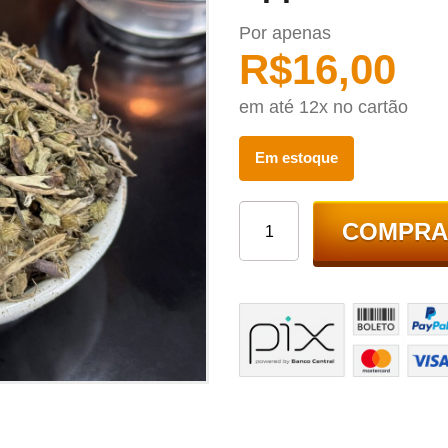
Por apenas
R$
16,00
em até 12x no cartão
Em estoque
COMPRA