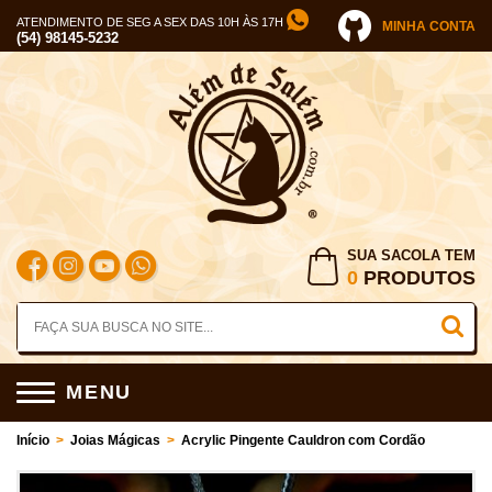
ATENDIMENTO DE SEG A SEX DAS 10H ÀS 17H
MINHA CONTA
(54) 98145-5232
SUA SACOLA TEM
0
PRODUTOS
MENU
Início
>
Joias Mágicas
>
Acrylic Pingente Cauldron com Cordão