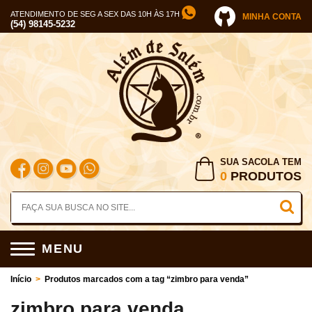
ATENDIMENTO DE SEG A SEX DAS 10H ÀS 17H
MINHA CONTA
(54) 98145-5232
SUA SACOLA TEM
0
PRODUTOS
MENU
Início
>
Produtos marcados com a tag “zimbro para venda”
zimbro para venda