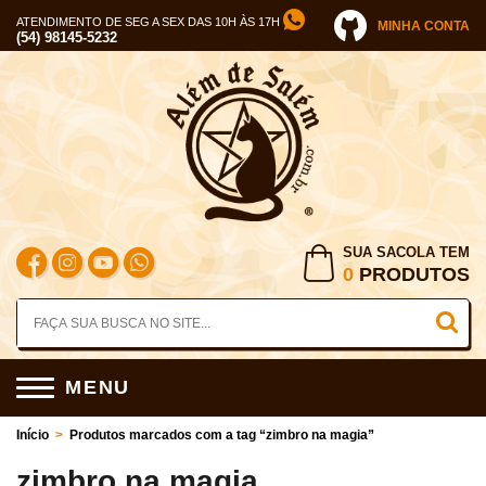
ATENDIMENTO DE SEG A SEX DAS 10H ÀS 17H
MINHA CONTA
(54) 98145-5232
SUA SACOLA TEM
0
PRODUTOS
MENU
Início
>
Produtos marcados com a tag “zimbro na magia”
zimbro na magia