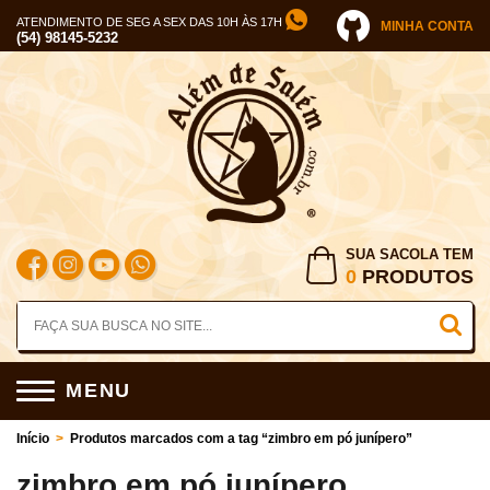
ATENDIMENTO DE SEG A SEX DAS 10H ÀS 17H
MINHA CONTA
(54) 98145-5232
SUA SACOLA TEM
0
PRODUTOS
MENU
Início
>
Produtos marcados com a tag “zimbro em pó junípero”
zimbro em pó junípero