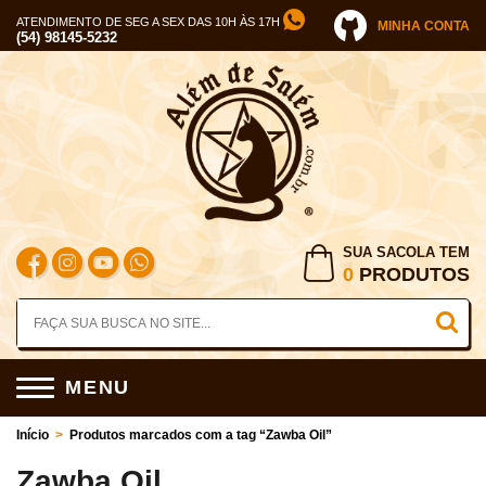
ATENDIMENTO DE SEG A SEX DAS 10H ÀS 17H
MINHA CONTA
(54) 98145-5232
SUA SACOLA TEM
0
PRODUTOS
MENU
Início
>
Produtos marcados com a tag “Zawba Oil”
Zawba Oil