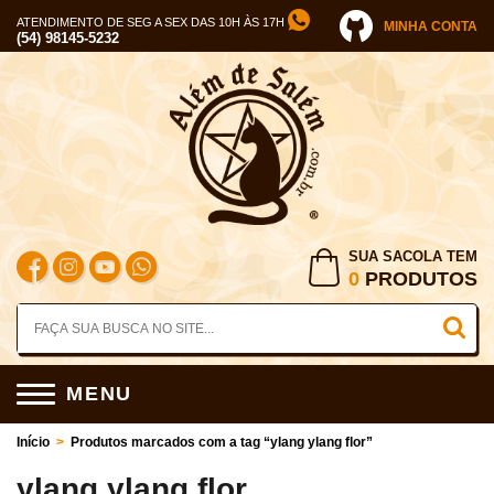
ATENDIMENTO DE SEG A SEX DAS 10H ÀS 17H
MINHA CONTA
(54) 98145-5232
SUA SACOLA TEM
0
PRODUTOS
MENU
Início
>
Produtos marcados com a tag “ylang ylang flor”
ylang ylang flor