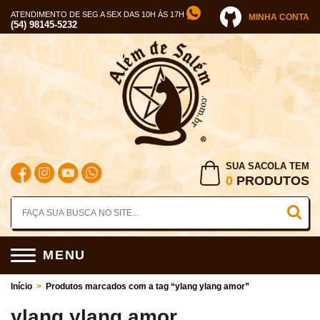
ATENDIMENTO DE SEG A SEX DAS 10H ÀS 17H
MINHA CONTA
(54) 98145-5232
SUA SACOLA TEM
0
PRODUTOS
MENU
Início
>
Produtos marcados com a tag “ylang ylang amor”
ylang ylang amor