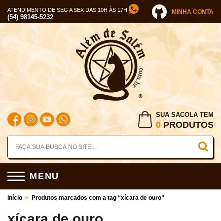
ATENDIMENTO DE SEG A SEX DAS 10H ÀS 17H
MINHA CONTA
(54) 98145-5232
SUA SACOLA TEM
0
PRODUTOS
MENU
Início
>
Produtos marcados com a tag “xícara de ouro”
xícara de ouro