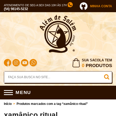
ATENDIMENTO DE SEG A SEX DAS 10H ÀS 17H
MINHA CONTA
(54) 98145-5232
SUA SACOLA TEM
0
PRODUTOS
MENU
Início
>
Produtos marcados com a tag “xamânico ritual”
xamânico ritual