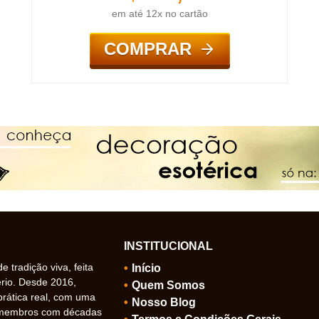
em até 12x no cartão
COMPRAR
INSTITUCIONAL
 tradição viva, feita
Início
ério. Desde 2016,
Quem Somos
prática real, com uma
Nosso Blog
 membros com décadas