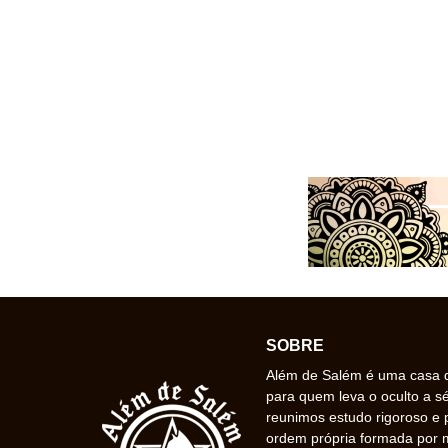
SOBRE
Além de Salém é uma casa de
para quem leva o oculto a s
reunimos estudo rigoroso e 
ordem própria formada por