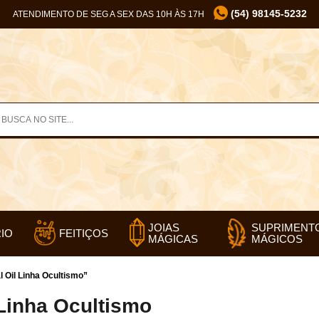
(54) 98145-5232
ATENDIMENTO DE SEG A SEX DAS 10H ÀS 17H
SUPRIMENT
JOIAS
IO
FEITIÇOS
MÁGICOS
MÁGICAS
Oil Linha Ocultismo”
Linha Ocultismo