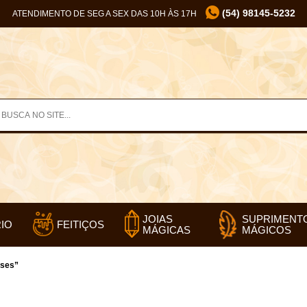
(54) 98145-5232
ATENDIMENTO DE SEG A SEX DAS 10H ÀS 17H
SUPRIMENT
JOIAS
IO
FEITIÇOS
MÁGICOS
MÁGICAS
uses”