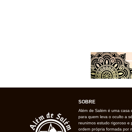
SOBRE
Além de Salém é uma casa de
para quem leva o oculto a s
reunimos estudo rigoroso e 
ordem própria formada por