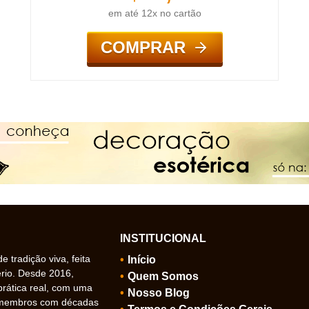
em até 12x no cartão
COMPRAR
INSTITUCIONAL
 tradição viva, feita
Início
ério. Desde 2016,
Quem Somos
prática real, com uma
Nosso Blog
 membros com décadas