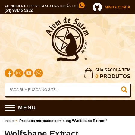
ATENDIMENTO DE SEG A SEX DAS 10H ÀS 17H
MINHA CONTA
(54) 98145-5232
SUA SACOLA TEM
0
PRODUTOS
MENU
Início
>
Produtos marcados com a tag “Wolfsbane Extract”
Wolfsbane Extract