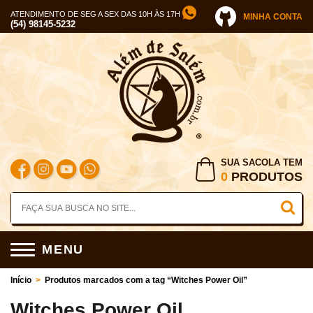
ATENDIMENTO DE SEG A SEX DAS 10H ÀS 17H
MINHA CONTA
(54) 98145-5232
SUA SACOLA TEM
0
PRODUTOS
MENU
Início
>
Produtos marcados com a tag “Witches Power Oil”
Witches Power Oil