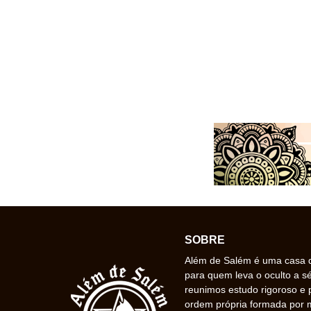
SOBRE
Além de Salém é uma casa de
para quem leva o oculto a s
reunimos estudo rigoroso e 
ordem própria formada por