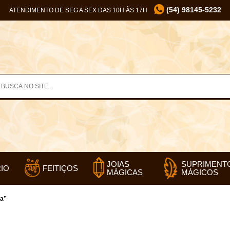
(54) 98145-5232
ATENDIMENTO DE SEG A SEX DAS 10H ÀS 17H
SUPRIMENT
JOIAS
IO
FEITIÇOS
MÁGICOS
MÁGICAS
ia”