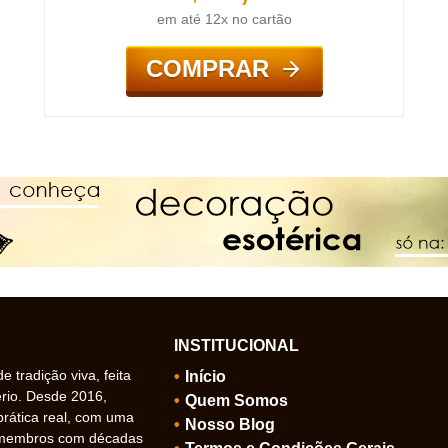
em até 12x no cartão
COMPRAR
INSTITUCIONAL
 tradição viva, feita
Início
ério. Desde 2016,
Quem Somos
prática real, com uma
Nosso Blog
 membros com décadas