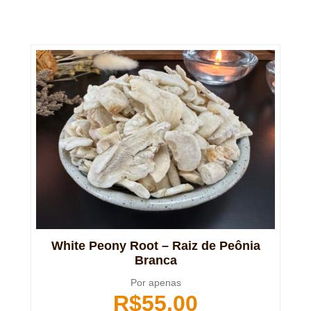
White Peony Root – Raiz de Peônia
Branca
Por apenas
R$
55,00