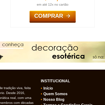
em até 12x no cartão
COMPRAR
INSTITUCIONAL
 tradição viva, feita
Início
ério. Desde 2016,
Quem Somos
prática real, com uma
Nosso Blog
 membros com décadas