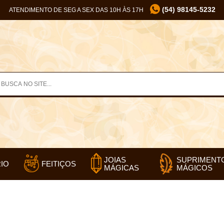
(54) 98145-5232
ATENDIMENTO DE SEG A SEX DAS 10H ÀS 17H
SUPRIMENT
JOIAS
IO
FEITIÇOS
MÁGICOS
MÁGICAS