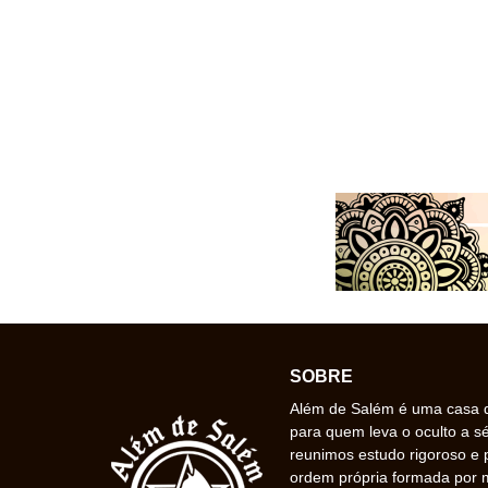
SOBRE
Além de Salém é uma casa de
para quem leva o oculto a s
reunimos estudo rigoroso e 
ordem própria formada por