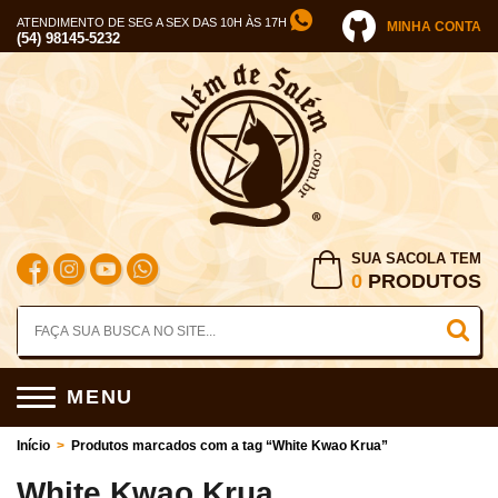
ATENDIMENTO DE SEG A SEX DAS 10H ÀS 17H
MINHA CONTA
(54) 98145-5232
SUA SACOLA TEM
0
PRODUTOS
MENU
Início
>
Produtos marcados com a tag “White Kwao Krua”
White Kwao Krua