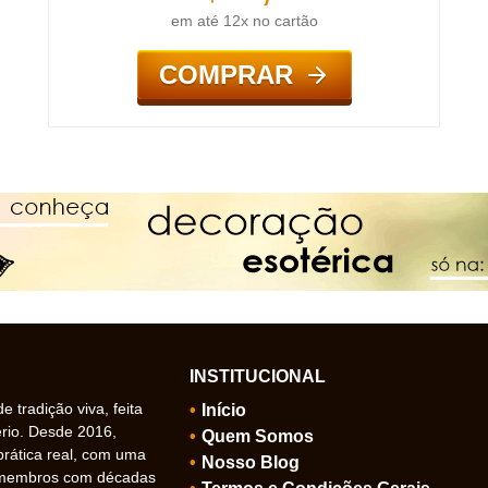
em até 12x no cartão
COMPRAR
INSTITUCIONAL
 tradição viva, feita
Início
ério. Desde 2016,
Quem Somos
prática real, com uma
Nosso Blog
 membros com décadas