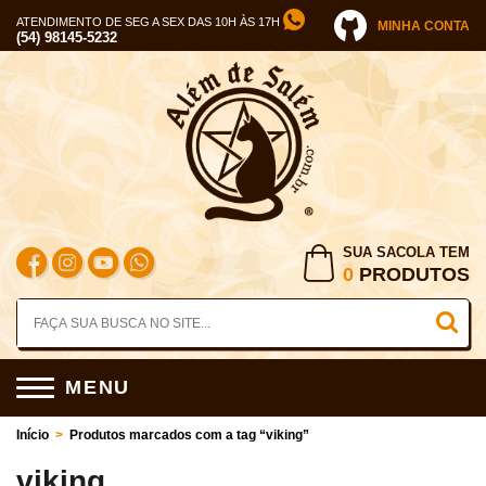
ATENDIMENTO DE SEG A SEX DAS 10H ÀS 17H
MINHA CONTA
(54) 98145-5232
SUA SACOLA TEM
0
PRODUTOS
MENU
Início
>
Produtos marcados com a tag “viking”
viking