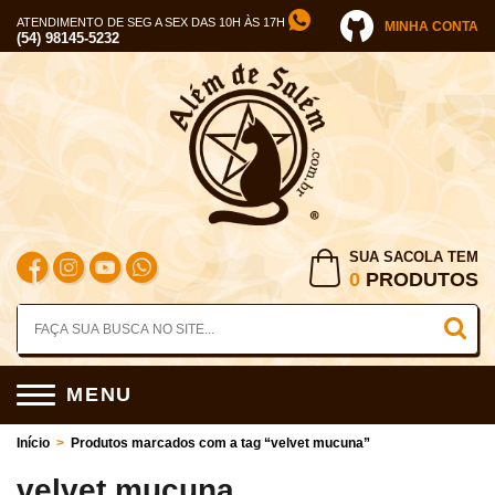
ATENDIMENTO DE SEG A SEX DAS 10H ÀS 17H
MINHA CONTA
(54) 98145-5232
SUA SACOLA TEM
0
PRODUTOS
MENU
Início
>
Produtos marcados com a tag “velvet mucuna”
velvet mucuna