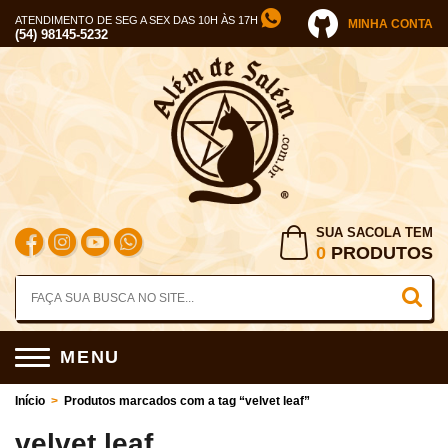
ATENDIMENTO DE SEG A SEX DAS 10H ÀS 17H
MINHA CONTA
(54) 98145-5232
SUA SACOLA TEM
0
PRODUTOS
MENU
Início
>
Produtos marcados com a tag “velvet leaf”
velvet leaf