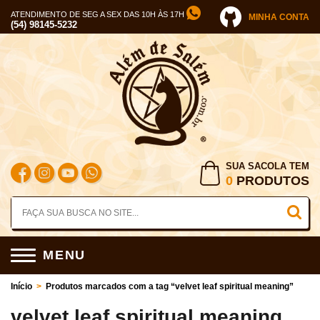
ATENDIMENTO DE SEG A SEX DAS 10H ÀS 17H
MINHA CONTA
(54) 98145-5232
SUA SACOLA TEM
0
PRODUTOS
MENU
Início
>
Produtos marcados com a tag “velvet leaf spiritual meaning”
velvet leaf spiritual meaning