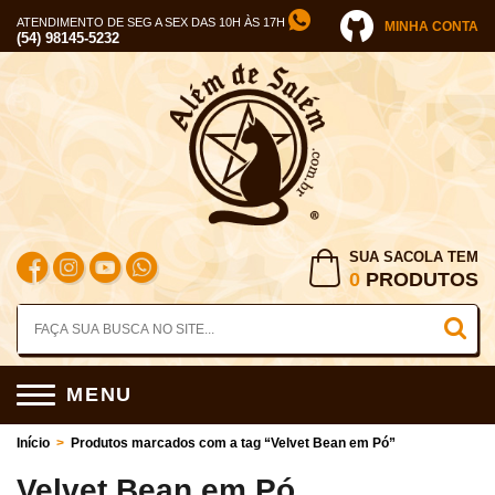
ATENDIMENTO DE SEG A SEX DAS 10H ÀS 17H
MINHA CONTA
(54) 98145-5232
SUA SACOLA TEM
0
PRODUTOS
MENU
Início
>
Produtos marcados com a tag “Velvet Bean em Pó”
Velvet Bean em Pó