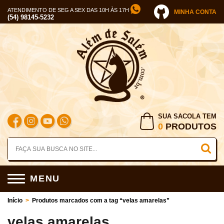
ATENDIMENTO DE SEG A SEX DAS 10H ÀS 17H
MINHA CONTA
(54) 98145-5232
SUA SACOLA TEM
0
PRODUTOS
MENU
Início
>
Produtos marcados com a tag “velas amarelas”
velas amarelas