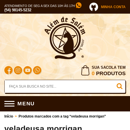
ATENDIMENTO DE SEG A SEX DAS 10H ÀS 17H
MINHA CONTA
(54) 98145-5232
SUA SACOLA TEM
0
PRODUTOS
MENU
Início
>
Produtos marcados com a tag “veladeusa morrigan”
veladeusa morrigan