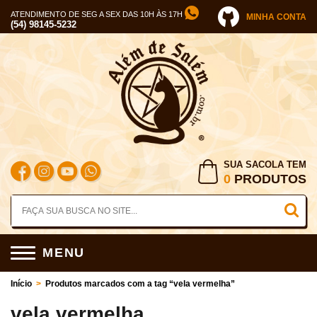
ATENDIMENTO DE SEG A SEX DAS 10H ÀS 17H
MINHA CONTA
(54) 98145-5232
SUA SACOLA TEM
0
PRODUTOS
MENU
Início
>
Produtos marcados com a tag “vela vermelha”
vela vermelha