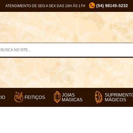
(54) 98145-5232
ATENDIMENTO DE SEG A SEX DAS 10H ÀS 17H
SUPRIMENT
JOIAS
IO
FEITIÇOS
MÁGICOS
MÁGICAS