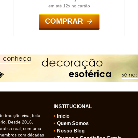
em até 12x no cartão
COMPRAR
INSTITUCIONAL
 tradição viva, feita
Início
ério. Desde 2016,
Quem Somos
prática real, com uma
Nosso Blog
 membros com décadas