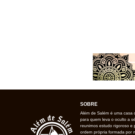
SOBRE
Além de Salém é uma casa de
para quem leva o oculto a s
reunimos estudo rigoroso e 
ordem própria formada por