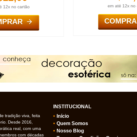
em até 12x no 
é 12x no cartão
COMPRA
MPRAR
INSTITUCIONAL
 tradição viva, feita
Início
ério. Desde 2016,
Quem Somos
prática real, com uma
Nosso Blog
 membros com décadas