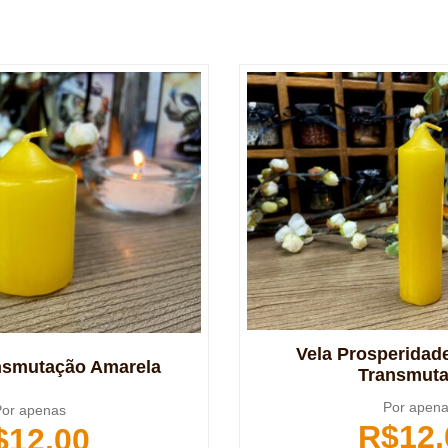
Vela Prosperidad
ansmutação Amarela
Transmut
Por apen
or apenas
R$
12,
$
12,00