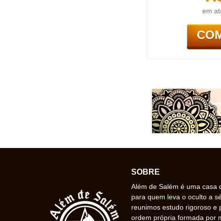
em at
CO
SOBRE
Além de Salém é uma casa de
para quem leva o oculto a s
reunimos estudo rigoroso e 
ordem própria formada por