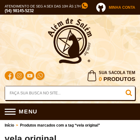
ATENDIMENTO DE SEG A SEX DAS 10H ÀS 17H
MINHA CONTA
(54) 98145-5232
SUA SACOLA TEM
0
PRODUTOS
MENU
Início
>
Produtos marcados com a tag “vela original”
vela original