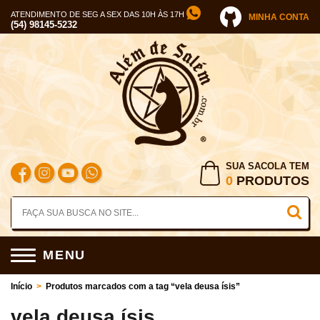
ATENDIMENTO DE SEG A SEX DAS 10H ÀS 17H
MINHA CONTA
(54) 98145-5232
SUA SACOLA TEM
0
PRODUTOS
MENU
Início
>
Produtos marcados com a tag “vela deusa ísis”
vela deusa ísis