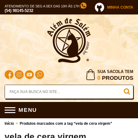
ATENDIMENTO DE SEG A SEX DAS 10H ÀS 17H
MINHA CONTA
(54) 98145-5232
SUA SACOLA TEM
0
PRODUTOS
MENU
Início
>
Produtos marcados com a tag “vela de cera virgem”
vela de cera virgem