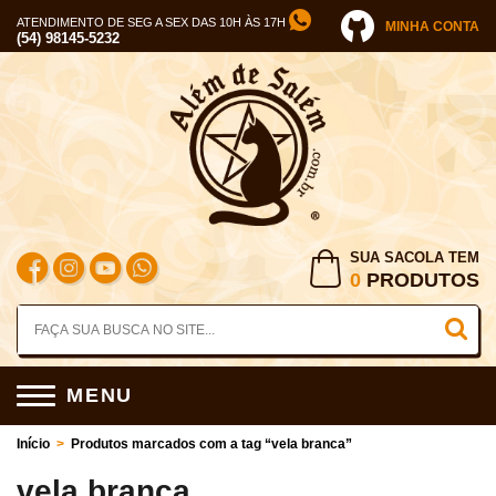
ATENDIMENTO DE SEG A SEX DAS 10H ÀS 17H
MINHA CONTA
(54) 98145-5232
SUA SACOLA TEM
0
PRODUTOS
MENU
Início
>
Produtos marcados com a tag “vela branca”
vela branca