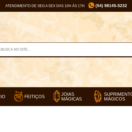
(54) 98145-5232
ATENDIMENTO DE SEG A SEX DAS 10H ÀS 17H
SUPRIMENT
JOIAS
IO
FEITIÇOS
MÁGICOS
MÁGICAS