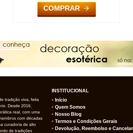
COMPRAR
INSTITUCIONAL
 tradição viva, feita
Início
ério. Desde 2016,
Quem Somos
prática real, com uma
Nosso Blog
 membros com décadas
Termos e Condições Gerais
 curadoria de alto
Devolução, Reembolso e Cancela
undo de tradições