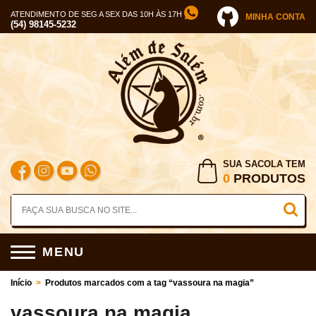
ATENDIMENTO DE SEG A SEX DAS 10H ÀS 17H
MINHA CONTA
(54) 98145-5232
SUA SACOLA TEM
0
PRODUTOS
MENU
Início
>
Produtos marcados com a tag “vassoura na magia”
vassoura na magia