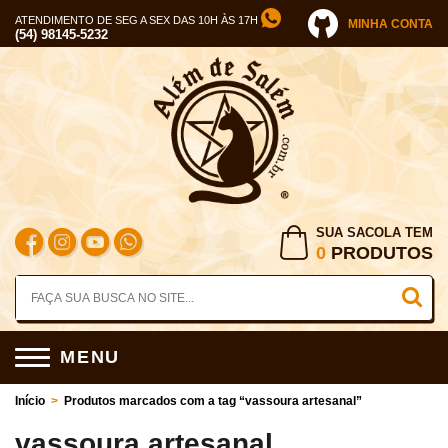
ATENDIMENTO DE SEG A SEX DAS 10H ÀS 17H
MINHA CONTA
(54) 98145-5232
SUA SACOLA TEM
0
PRODUTOS
MENU
Início
>
Produtos marcados com a tag “vassoura artesanal”
vassoura artesanal