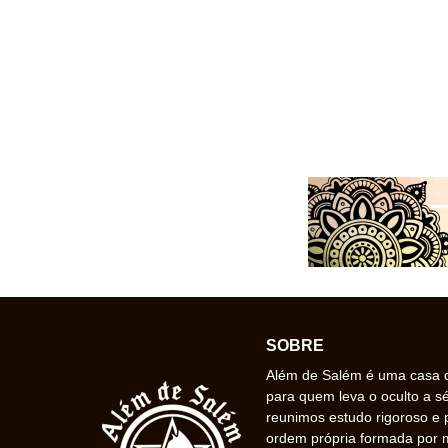
SOBRE
Além de Salém é uma casa de
para quem leva o oculto a s
reunimos estudo rigoroso e 
ordem própria formada por