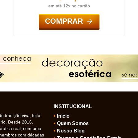
em até 12x no cartão
COMPRAR
INSTITUCIONAL
 tradição viva, feita
Início
ério. Desde 2016,
Quem Somos
prática real, com uma
Nosso Blog
 membros com décadas