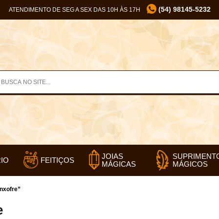
(54) 98145-5232
ATENDIMENTO DE SEG A SEX DAS 10H ÀS 17H
SUPRIMENT
JOIAS
IO
FEITIÇOS
MÁGICOS
MÁGICAS
nxofre”
e