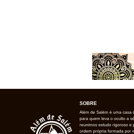
SOBRE
Além de Salém é uma casa de
para quem leva o oculto a s
reunimos estudo rigoroso e 
ordem própria formada por