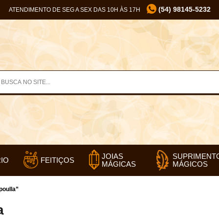
(54) 98145-5232
ATENDIMENTO DE SEG A SEX DAS 10H ÀS 17H
SUPRIMENT
JOIAS
IO
FEITIÇOS
MÁGICOS
MÁGICAS
poulla”
a