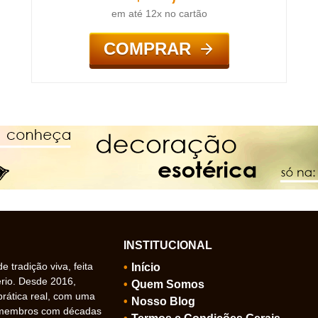
em até 12x no cartão
COMPRAR
INSTITUCIONAL
 tradição viva, feita
Início
ério. Desde 2016,
Quem Somos
prática real, com uma
Nosso Blog
 membros com décadas