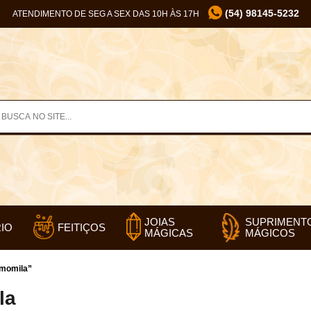
(54) 98145-5232
ATENDIMENTO DE SEG A SEX DAS 10H ÀS 17H
SUPRIMENT
JOIAS
IO
FEITIÇOS
MÁGICOS
MÁGICAS
amomila”
la