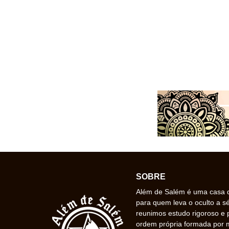
SOBRE
Além de Salém é uma casa de
para quem leva o oculto a s
reunimos estudo rigoroso e 
ordem própria formada por