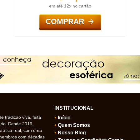
em até 12x no cartão
COMPRAR
INSTITUCIONAL
 tradição viva, feita
Início
ério. Desde 2016,
Quem Somos
prática real, com uma
Nosso Blog
 membros com décadas