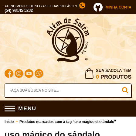
ATENDIMENTO DE SEG A SEX DAS 10H ÀS 17H
MINHA CONTA
(54) 98145-5232
SUA SACOLA TEM
0
PRODUTOS
MENU
Início
>
Produtos marcados com a tag “uso mágico do sândalo”
uso mágico do sândalo