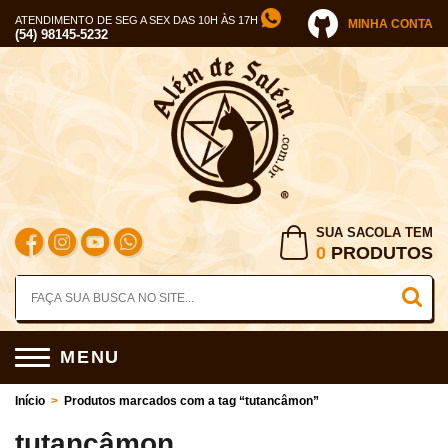
ATENDIMENTO DE SEG A SEX DAS 10H ÀS 17H
MINHA CONTA
(54) 98145-5232
SUA SACOLA TEM
0
PRODUTOS
MENU
Início
>
Produtos marcados com a tag “tutancâmon”
tutancâmon