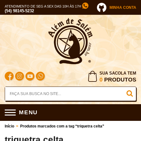
ATENDIMENTO DE SEG A SEX DAS 10H ÀS 17H
MINHA CONTA
(54) 98145-5232
SUA SACOLA TEM
0
PRODUTOS
MENU
Início
>
Produtos marcados com a tag “triquetra celta”
triquetra celta