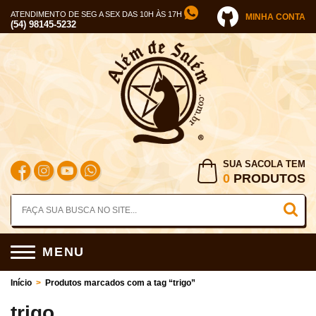
ATENDIMENTO DE SEG A SEX DAS 10H ÀS 17H
MINHA CONTA
(54) 98145-5232
SUA SACOLA TEM
0
PRODUTOS
MENU
Início
>
Produtos marcados com a tag “trigo”
trigo