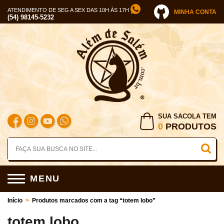
ATENDIMENTO DE SEG A SEX DAS 10H ÀS 17H
MINHA CONTA
(54) 98145-5232
SUA SACOLA TEM
0
PRODUTOS
MENU
Início
>
Produtos marcados com a tag “totem lobo”
totem lobo