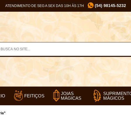
(54) 98145-5232
ATENDIMENTO DE SEG A SEX DAS 10H ÀS 17H
SUPRIMENT
JOIAS
IO
FEITIÇOS
MÁGICOS
MÁGICAS
ria”