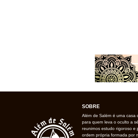
SOBRE
Além de Salém é uma casa de
para quem leva o oculto a s
reunimos estudo rigoroso e 
ordem própria formada por