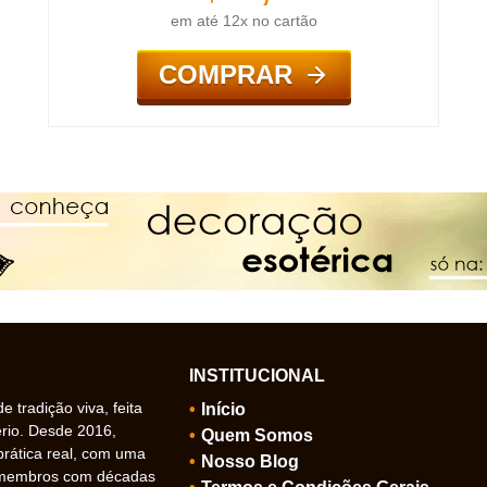
em até 12x no cartão
COMPRAR
INSTITUCIONAL
 tradição viva, feita
Início
ério. Desde 2016,
Quem Somos
prática real, com uma
Nosso Blog
 membros com décadas