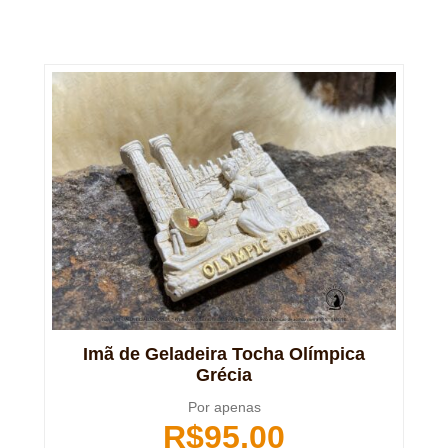
Imã de Geladeira Tocha Olímpica
Grécia
Por apenas
R$
95,00