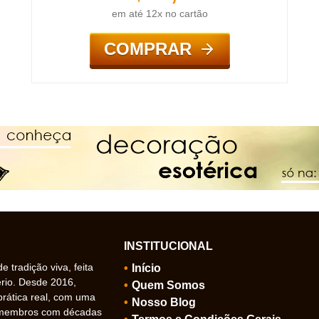
em até 12x no cartão
COMPRAR
INSTITUCIONAL
 tradição viva, feita
Início
ério. Desde 2016,
Quem Somos
prática real, com uma
Nosso Blog
 membros com décadas