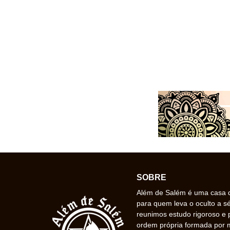
SOBRE
Além de Salém é uma casa de
para quem leva o oculto a s
reunimos estudo rigoroso e 
ordem própria formada por