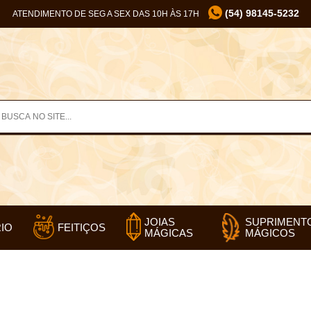
(54) 98145-5232
ATENDIMENTO DE SEG A SEX DAS 10H ÀS 17H
SUPRIMENT
JOIAS
IO
FEITIÇOS
MÁGICOS
MÁGICAS