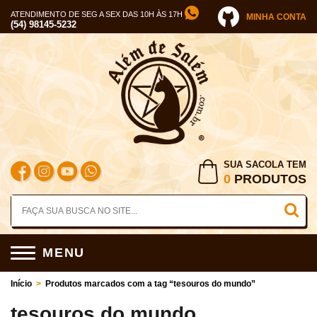
ATENDIMENTO DE SEG A SEX DAS 10H ÀS 17H
MINHA CONTA
(54) 98145-5232
SUA SACOLA TEM
0
PRODUTOS
MENU
Início
>
Produtos marcados com a tag “tesouros do mundo”
tesouros do mundo