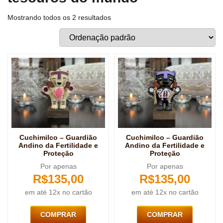
Mostrando todos os 2 resultados
Cuchimilco – Guardião
Cuchimilco – Guardião
Andino da Fertilidade e
Andino da Fertilidade e
Proteção
Proteção
Por apenas
Por apenas
R$
135,00
R$
135,00
em até 12x no cartão
em até 12x no cartão
COMPRAR
COMPRAR