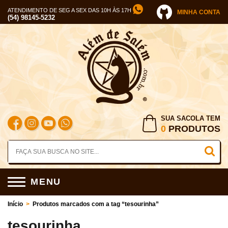
ATENDIMENTO DE SEG A SEX DAS 10H ÀS 17H
MINHA CONTA
(54) 98145-5232
SUA SACOLA TEM
0
PRODUTOS
MENU
Início
>
Produtos marcados com a tag “tesourinha”
tesourinha