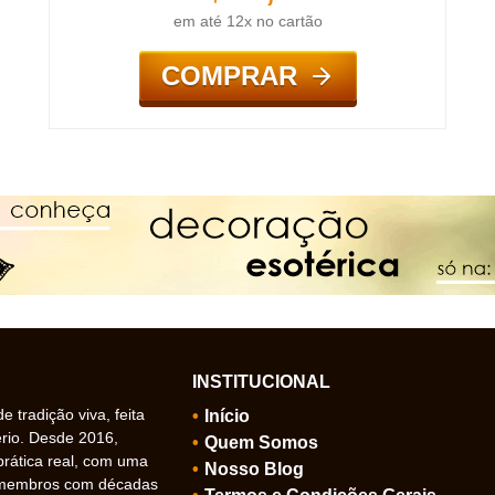
em até 12x no cartão
COMPRAR
INSTITUCIONAL
 tradição viva, feita
Início
ério. Desde 2016,
Quem Somos
prática real, com uma
Nosso Blog
 membros com décadas