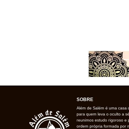
SOBRE
Além de Salém é uma casa de
para quem leva o oculto a s
reunimos estudo rigoroso e 
ordem própria formada por