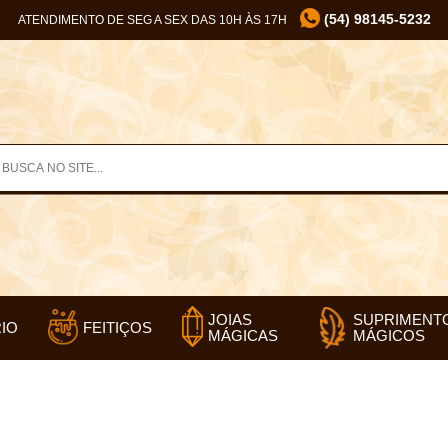
(54) 98145-5232
ATENDIMENTO DE SEG A SEX DAS 10H ÀS 17H
SUPRIMENT
JOIAS
IO
FEITIÇOS
MÁGICOS
MÁGICAS